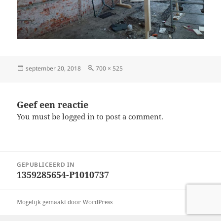
Geplaatst
Volledige
september 20, 2018
700 × 525
op
grootte
Geef een reactie
You must be logged in to post a comment.
Bericht
GEPUBLICEERD IN
navigatie
1359285654-P1010737
Mogelijk gemaakt door WordPress