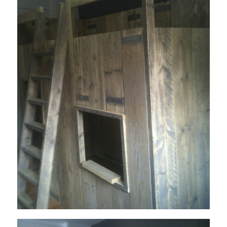
1350493616-IMG_0804