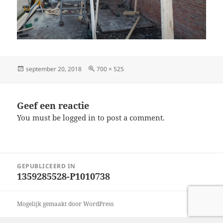
Geplaatst
Volledige
september 20, 2018
700 × 525
op
grootte
Geef een reactie
You must be logged in to post a comment.
Bericht
GEPUBLICEERD IN
navigatie
1359285528-P1010738
Mogelijk gemaakt door WordPress