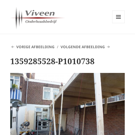
MENU
EN
Viveen Onderhoudsbedrijf
WIDGETS
VORIGE AFBEELDING
VOLGENDE AFBEELDING
1359285528-P1010738