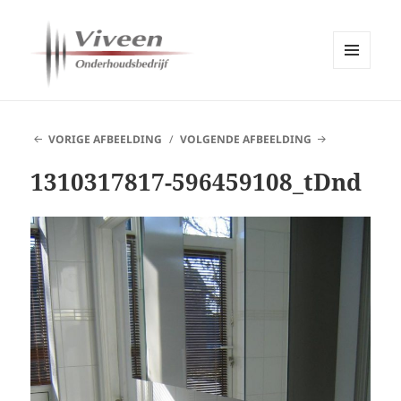
MENU
EN
Viveen Onderhoudsbedrijf
WIDGETS
VORIGE AFBEELDING
VOLGENDE AFBEELDING
1310317817-596459108_tDnd