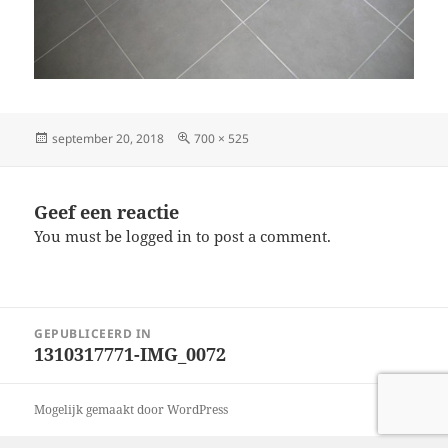
Geplaatst
Volledige
september 20, 2018
700 × 525
op
grootte
Geef een reactie
You must be logged in to post a comment.
Bericht
GEPUBLICEERD IN
navigatie
1310317771-IMG_0072
Mogelijk gemaakt door WordPress