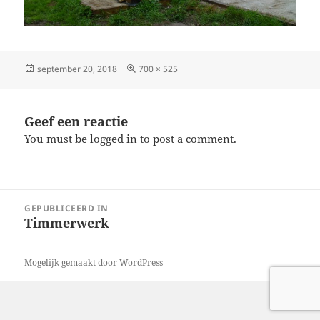
Geplaatst
Volledige
september 20, 2018
700 × 525
op
grootte
Geef een reactie
You must be logged in to post a comment.
Bericht
GEPUBLICEERD IN
navigatie
Timmerwerk
Mogelijk gemaakt door WordPress