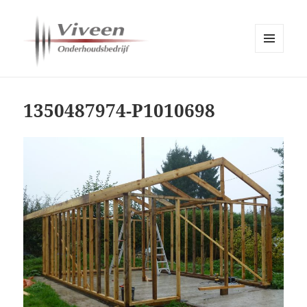
MENU
EN
Viveen Onderhoudsbedrijf
WIDGETS
1350487974-P1010698