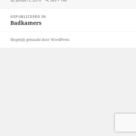
januari 2, 2019
345 × 146
op
grootte
Bericht
GEPUBLICEERD IN
navigatie
Badkamers
Mogelijk gemaakt door WordPress