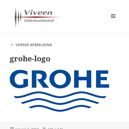
MENU
EN
Viveen Onderhoudsbedrijf
WIDGETS
VORIGE AFBEELDING
grohe-logo
Geplaatst
Volledige