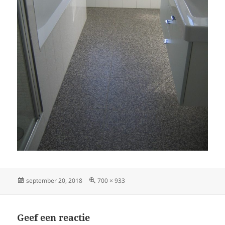
Geplaatst
Volledige
september 20, 2018
700 × 933
op
grootte
Geef een reactie