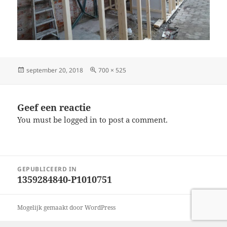
Geplaatst
Volledige
september 20, 2018
700 × 525
op
grootte
Geef een reactie
You must be logged in to post a comment.
Bericht
GEPUBLICEERD IN
navigatie
1359284840-P1010751
Mogelijk gemaakt door WordPress