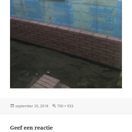
Geplaatst
Volledige
september 20, 2018
700 × 933
op
grootte
Geef een reactie