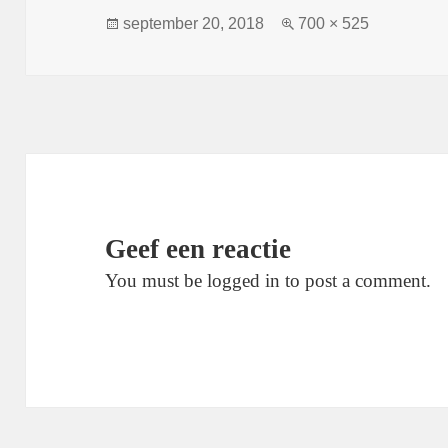
Geplaatst
Volledige
september 20, 2018
700 × 525
op
grootte
Geef een reactie
You must be logged in to post a comment.