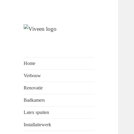
Wij staan garant voor
Viveen
perfectionisme, kwaliteit en
Onderhoudsbedrijf
klantvriendelijkheid.
Home
Verbouw
Renovatie
Badkamers
Latex spuiten
Installatiewerk