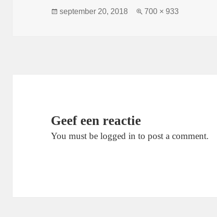
Geplaatst
Volledige
september 20, 2018
700 × 933
op
grootte
Geef een reactie
You must be logged in to post a comment.