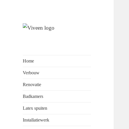
Wij staan garant voor
Viveen
perfectionisme, kwaliteit en
Onderhoudsbedrijf
klantvriendelijkheid.
Home
Verbouw
Renovatie
Badkamers
Latex spuiten
Installatiewerk