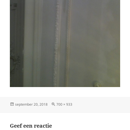
Geplaatst
Volledige
september 20, 2018
700 × 933
op
grootte
Geef een reactie