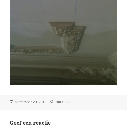
Geplaatst
Volledige
september 20, 2018
700 × 933
op
grootte
Geef een reactie