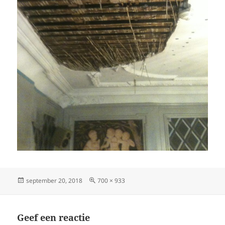
Geplaatst
Volledige
september 20, 2018
700 × 933
op
grootte
Geef een reactie