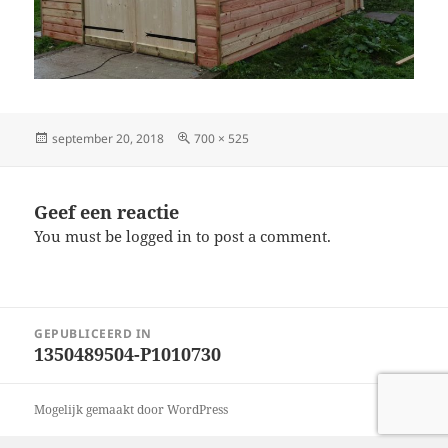
Geplaatst
Volledige
september 20, 2018
700 × 525
op
grootte
Geef een reactie
You must be logged in to post a comment.
Bericht
GEPUBLICEERD IN
navigatie
1350489504-P1010730
Mogelijk gemaakt door WordPress