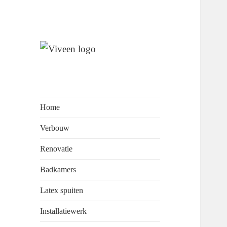
Wij staan garant voor
Viveen
perfectionisme, kwaliteit en
Onderhoudsbedrijf
klantvriendelijkheid.
Home
Verbouw
Renovatie
Badkamers
Latex spuiten
Installatiewerk