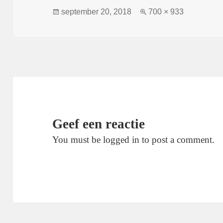
Geplaatst
Volledige
september 20, 2018
700 × 933
op
grootte
Geef een reactie
You must be logged in to post a comment.