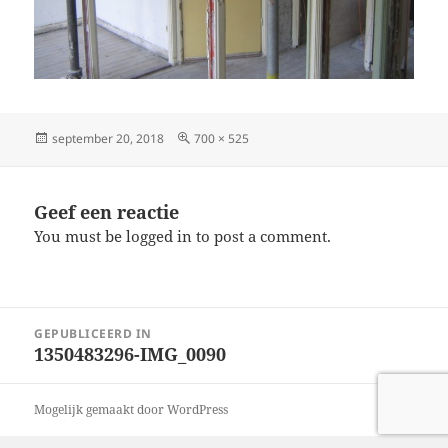
Geplaatst
Volledige
september 20, 2018
700 × 525
op
grootte
Geef een reactie
You must be logged in to post a comment.
Bericht
GEPUBLICEERD IN
navigatie
1350483296-IMG_0090
Mogelijk gemaakt door WordPress