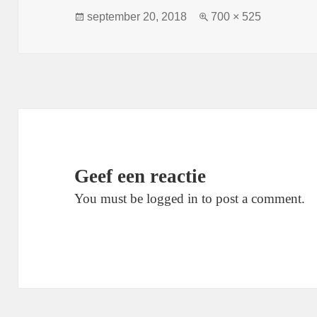
Geplaatst
Volledige
september 20, 2018
700 × 525
op
grootte
Geef een reactie
You must be logged in to post a comment.