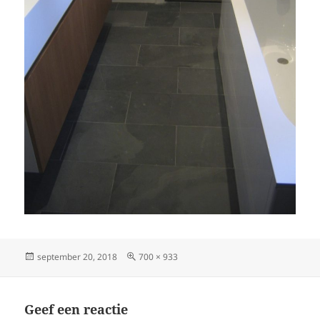
Geplaatst
Volledige
september 20, 2018
700 × 933
op
grootte
Geef een reactie