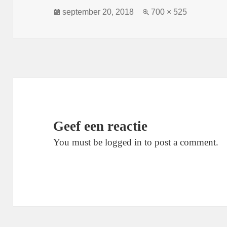
Geplaatst
Volledige
september 20, 2018
700 × 525
op
grootte
Geef een reactie
You must be logged in to post a comment.