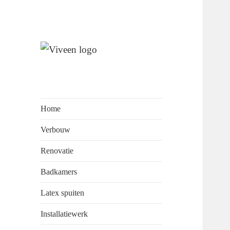
Wij staan garant voor
Viveen
perfectionisme, kwaliteit en
Onderhoudsbedrijf
klantvriendelijkheid.
Home
Verbouw
Renovatie
Badkamers
Latex spuiten
Installatiewerk