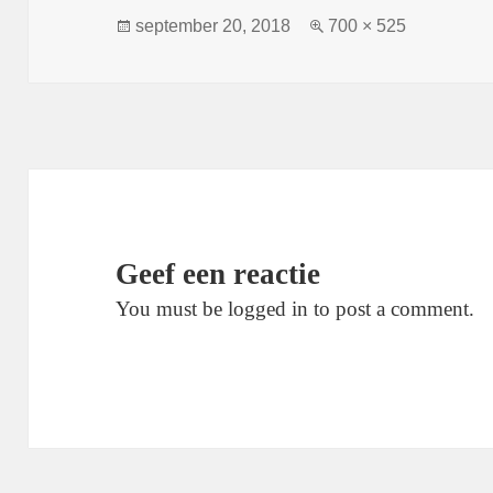
Geplaatst
Volledige
september 20, 2018
700 × 525
op
grootte
Geef een reactie
You must be logged in to post a comment.