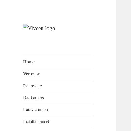
Wij staan garant voor
Viveen
perfectionisme, kwaliteit en
Onderhoudsbedrijf
klantvriendelijkheid.
Home
Verbouw
Renovatie
Badkamers
Latex spuiten
Installatiewerk