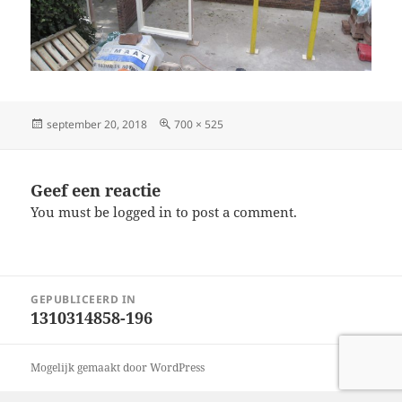
Geplaatst
Volledige
september 20, 2018
700 × 525
op
grootte
Geef een reactie
You must be logged in to post a comment.
Bericht
GEPUBLICEERD IN
navigatie
1310314858-196
Mogelijk gemaakt door WordPress